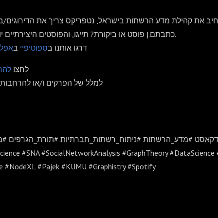
יב את קהילת מדע הרשתות בישראל, נטפריקס צריך את הדירוגים/ביק
כתבתם.ן פוסט או ביקורת? תייגו, והפוסטים היצירתיים יושמעו בפרקים הבאים.
דרגו אותנו ב
ספוטיפיי
ב
אפל
.לחצו
להר
למלל של הפרקים ו/או להרחבות,
ודקאסט #מדע_הרשתות #ניתוח_רשתות_חברתיות #תורת_הגרפים #מד
ience #SNA #SocialNetworkAnalysis #GraphTheory #DataScience 
e #NodeXL #Pajek #KUMU #Graphistry #Spotify