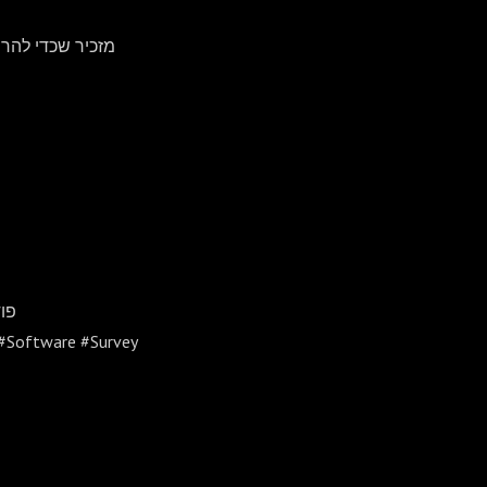
מזכיר שכדי להרח
#פ
#Software #Survey