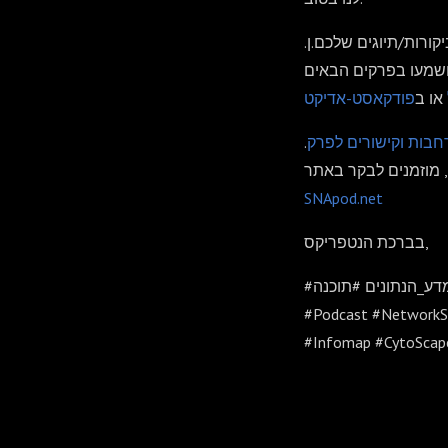
ורות/תיוגים שלכם.ן.
או ב
פודקאסט-אדיקט
חבות וקישורים לפרק
 מוזמנים לבקר באתר
SNApod.net
בברכת הנטפריקס,
ע_הנתונים #תוכנה
#Podcast #NetworkSc
#Infomap #CytoScap